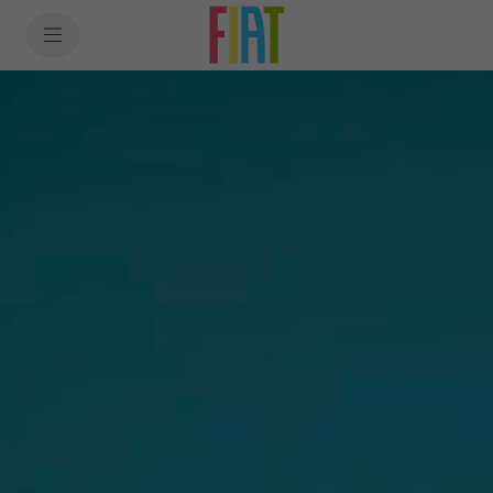
SkiptoContentText
SkiptoNavigationText