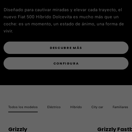
Diseñado para cautivar miradas y elevar cada trayecto, el
nuevo Fiat 500 Híbrido Dolcevita es mucho más que un
coche: es un momento, un estado de ánimo, una forma de
vivir.
DESCUBRE MÁS
CONFIGURA
Todos los modelos
Eléctrico
Híbrido
City car
Familiares
Grizzly
Grizzly Fast