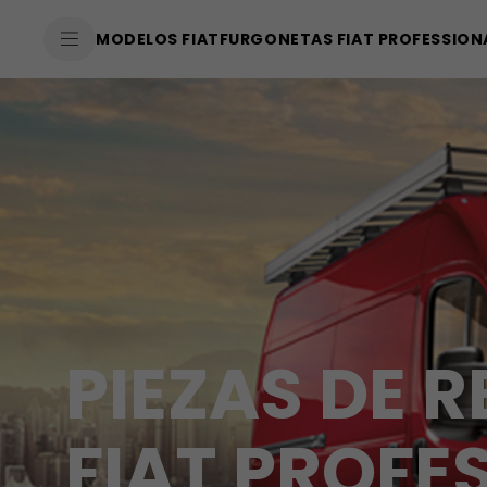
SkiptoContentText
MODELOS FIAT
FURGONETAS FIAT PROFESSION
SkiptoNavigationText
PIEZAS DE 
FIAT PROFE