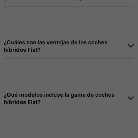
¿Cuáles son las ventajas de los coches
híbridos Fiat?
Ahorro de combustible y menor gasto a largo plazo.
Reducción significativa de las emisiones de CO₂.
Conducción más suave y silenciosa.
Acceso a incentivos fiscales y zonas urbanas
¿Qué modelos incluye la gama de coches
restringidas.
híbridos Fiat?
Menor mantenimiento por menor desgaste mecánico.