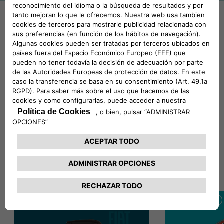
Vehículos híbridos
Descubre toda la gama de coches híbridos que Fiat tiene
para ti, incluyendo modelos de coche híbrido, ideales para
reducir las emisiones de CO
.
2
Todos los modelos
100% Eléctrico
Híbrido
City cars
Topolino
600
100% Eléctrico
100% Eléctrico