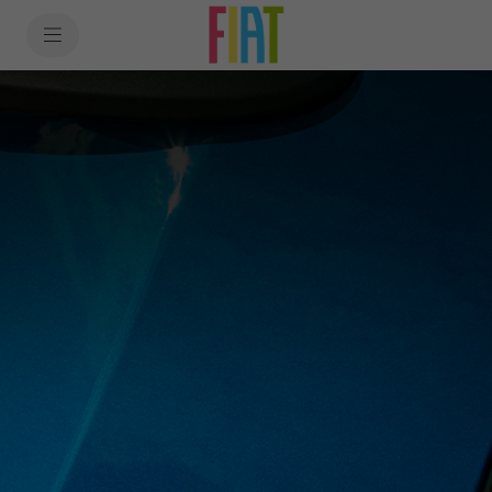
SkiptoContentText
SkiptoNavigationText