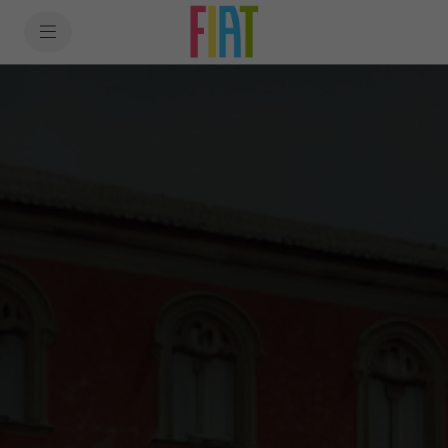
SkiptoContentText
SkiptoNavigationText