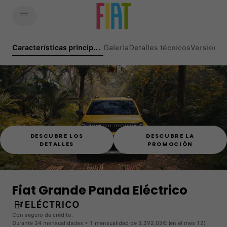
SkiptoContentText
SkiptoNavigationText
Características principales
Galeria
(active )
Detalles técnicos
Versiones
DESCUBRE LOS
DESCUBRE LA
DETALLES
PROMOCIÓN
Fiat Grande Panda Eléctrico
ELÉCTRICO
Con seguro de crédito.
Durante 34 mensualidades + 1 mensualidad de 3.392,03€ (en el mes 12).