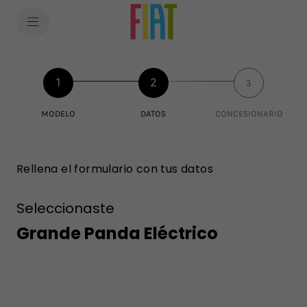
SkiptoContentText
SkiptoNavigationText
1
2
3
MODELO
DATOS
CONCESIONARIO
Rellena el formulario con tus datos
Seleccionaste
Grande Panda Eléctrico