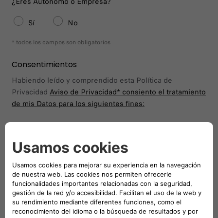
¿Eres Autónomo o Empresa?
Sí
No
* todos los campos son obligatorios
Consentimientos
Habiendo leído y comprendido esta Política de
Privacidad
Aviso de Privacidad*
consiento el tratamiento
de mis Datos para los siguientes fines:
Consiento
No Consiento
Manténgase en contacto
Consiento
No Consiento