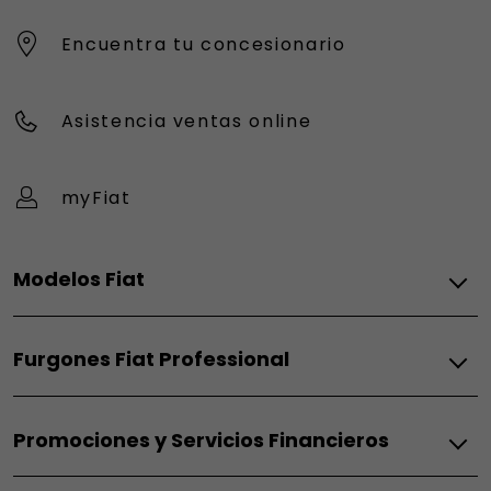
Encuentra tu concesionario
Asistencia ventas online
myFiat
Modelos Fiat
Eléctrico
Furgones Fiat Professional
Grande Panda Eléctrico
Topolino
Térmico
600 Eléctrico
Promociones y Servicios Financieros
Doblò Térmico
600 Sport
Scudo Térmico
500 Eléctrico
Fiat