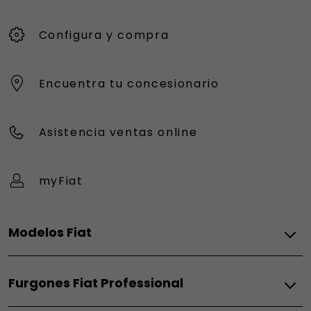
Configura y compra
Encuentra tu concesionario
Asistencia ventas online
myFiat
Modelos Fiat
Eléctrico
Furgones Fiat Professional
Grizzly
Grizzly Fastback