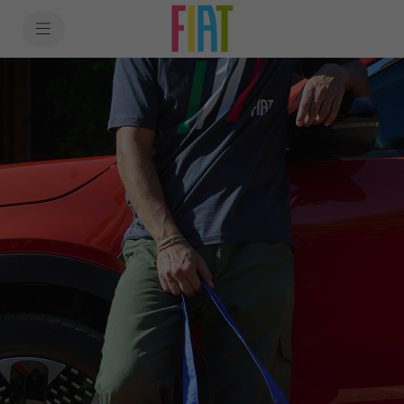
SkiptoContentText
SkiptoNavigationText