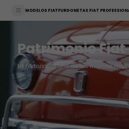
SkiptoContentText
MODELOS FIAT
FURGONETAS FIAT PROFESSION
SkiptoNavigationText
Patrimonio Fiat
La historia de una de las marcas más