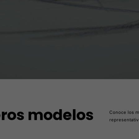
eros modelos
Conoce los m
representativ