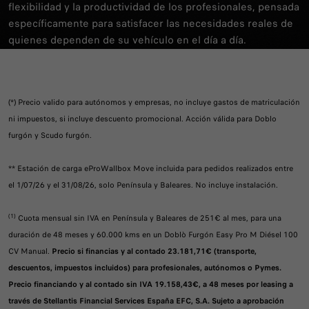
flexibilidad y la productividad de los profesionales, pensada
específicamente para satisfacer las necesidades reales de
quienes dependen de su vehículo en el día a día.
LEER MÁS
(*) Precio valido para autónomos y empresas, no incluye gastos de matriculación
ni impuestos, si incluye descuento promocional. Acción válida para Doblo
furgón y Scudo furgón.
** Estación de carga eProWallbox Move incluida para pedidos realizados entre
el 1/07/26 y el 31/08/26, solo Península y Baleares. No incluye instalación.
(1)
Cuota mensual sin IVA en Península y Baleares de 251€ al mes, para una
duración de 48 meses y 60.000 kms en un Doblò Furgón Easy Pro M Diésel 100
CV Manual.
Precio si financias y al contado 23.181,71€ (transporte,
descuentos, impuestos incluidos) para profesionales, autónomos o Pymes.
Precio financiando y al contado sin IVA 19.158,43€, a 48 meses por leasing a
través de Stellantis Financial Services España EFC, S.A. Sujeto a aprobación