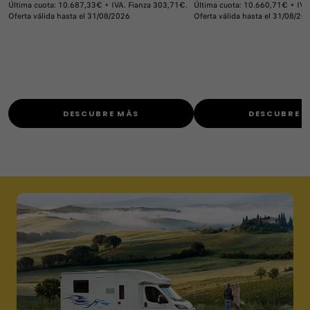
Última cuota: 10.687,33€ + IVA. Fianza 303,71€.
Última cuota: 10.660,71€ + IVA
Oferta válida hasta el 31/08/2026
Oferta válida hasta el 31/08/20
DESCUBRE MÁS
DESCUBRE 
Este mes disfruta de tu
Eléctrico a precio de Diesel
desde 19.500€+IVA(*).
Con estación de carga eProWallbox Move** de
regalo.
CONOCER MÁS