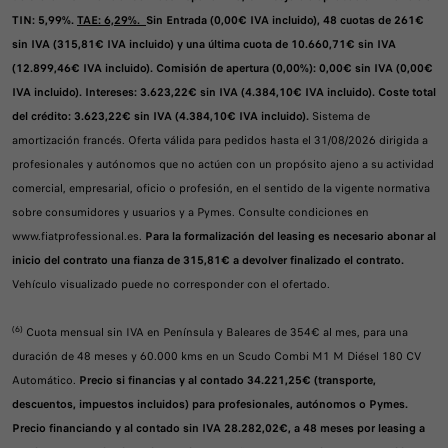
TIN: 5,99%.
TAE: 6,29%.
Sin Entrada (0,00€ IVA incluido), 48 cuotas de 261€
sin IVA (315,81€ IVA incluido) y una última cuota de 10.660,71€ sin IVA
(12.899,46€ IVA incluido). Comisión de apertura (0,00%): 0,00€ sin IVA (0,00€
IVA incluido). Intereses: 3.623,22€ sin IVA (4.384,10€ IVA incluido). Coste total
del crédito: 3.623,22€ sin IVA (4.384,10€ IVA incluido).
Sistema de
amortización francés. Oferta válida para pedidos hasta el 31/08/2026 dirigida a
profesionales y autónomos que no actúen con un propósito ajeno a su actividad
comercial, empresarial, oficio o profesión, en el sentido de la vigente normativa
sobre consumidores y usuarios y a Pymes. Consulte condiciones en
www.fiatprofessional.es.
Para la formalización del leasing es necesario abonar al
inicio del contrato una fianza de 315,81€ a devolver finalizado el contrato.
Vehículo visualizado puede no corresponder con el ofertado.
(6)
Cuota mensual sin IVA en Península y Baleares de 354€ al mes, para una
duración de 48 meses y 60.000 kms en un Scudo Combi M1 M Diésel 180 CV
Automático.
Precio si financias y al contado 34.221,25€ (transporte,
descuentos, impuestos incluidos) para profesionales, autónomos o Pymes.
Precio financiando y al contado sin IVA 28.282,02€, a 48 meses por leasing a