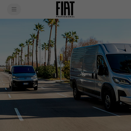
SkiptoContentText
Vehículos Comerciales
SkiptoNavigationText