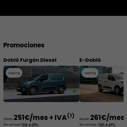
Promociones
Doblò Furgón Diesel
E-Doblò
Leasing
Leasing
(1)
251€/mes + IVA
261€/mes 
Desde
Desde
Sin entrada
TAE: 6,29%.
Sin entrada.
TAE: 6,29%
.