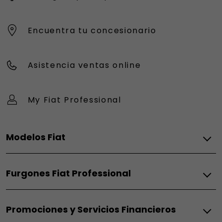
Encuentra tu concesionario
Asistencia ventas online
My Fiat Professional
Modelos Fiat
Eléctrico
Furgones Fiat Professional
Grizzly
Grizzly Fastback
Térmico
Grande Panda Eléctrico
Promociones y Servicios Financieros
Doblò Térmico
Topolino