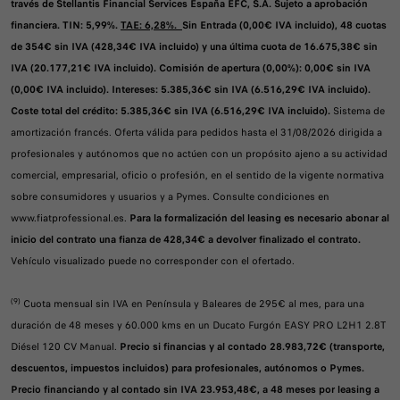
través de Stellantis Financial Services España EFC, S.A. Sujeto a aprobación
financiera. TIN: 5,99%.
TAE: 6,28%.
Sin Entrada (0,00€ IVA incluido), 48 cuotas
de 354€ sin IVA (428,34€ IVA incluido) y una última cuota de 16.675,38€ sin
IVA (20.177,21€ IVA incluido). Comisión de apertura (0,00%): 0,00€ sin IVA
(0,00€ IVA incluido). Intereses: 5.385,36€ sin IVA (6.516,29€ IVA incluido).
Coste total del crédito: 5.385,36€ sin IVA (6.516,29€ IVA incluido).
Sistema de
amortización francés. Oferta válida para pedidos hasta el 31/08/2026 dirigida a
profesionales y autónomos que no actúen con un propósito ajeno a su actividad
comercial, empresarial, oficio o profesión, en el sentido de la vigente normativa
sobre consumidores y usuarios y a Pymes. Consulte condiciones en
www.fiatprofessional.es.
Para la formalización del leasing es necesario abonar al
inicio del contrato una fianza de 428,34€ a devolver finalizado el contrato.
Vehículo visualizado puede no corresponder con el ofertado.
(9)
Cuota mensual sin IVA en Península y Baleares de 295€ al mes, para una
duración de 48 meses y 60.000 kms en un Ducato Furgón EASY PRO L2H1 2.8T
Diésel 120 CV Manual.
Precio si financias y al contado 28.983,72€ (transporte,
descuentos, impuestos incluidos) para profesionales, autónomos o Pymes.
Precio financiando y al contado sin IVA 23.953,48€, a 48 meses por leasing a