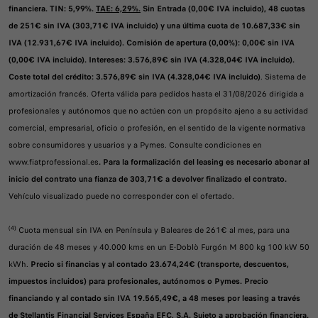
financiera. TIN: 5,99%.
TAE: 6,29%.
Sin Entrada (0,00€ IVA incluido), 48 cuotas
de 251€ sin IVA (303,71€ IVA incluido) y una última cuota de 10.687,33€ sin
IVA (12.931,67€ IVA incluido). Comisión de apertura (0,00%): 0,00€ sin IVA
(0,00€ IVA incluido). Intereses: 3.576,89€ sin IVA (4.328,04€ IVA incluido).
Coste total del crédito: 3.576,89€ sin IVA (4.328,04€ IVA incluido)
. Sistema de
amortización francés. Oferta válida para pedidos hasta el 31/08/2026 dirigida a
profesionales y autónomos que no actúen con un propósito ajeno a su actividad
comercial, empresarial, oficio o profesión, en el sentido de la vigente normativa
sobre consumidores y usuarios y a Pymes. Consulte condiciones en
www.fiatprofessional.es
. Para la formalización del leasing es necesario abonar al
inicio del contrato una fianza de 303,71€ a devolver finalizado el contrato.
Vehículo visualizado puede no corresponder con el ofertado.
(4)
Cuota mensual sin IVA en Península y Baleares de 261€ al mes, para una
duración de 48 meses y 40.000 kms en un E-Doblò Furgón M 800 kg 100 kW 50
kWh.
Precio si financias y al contado 23.674,24€ (transporte, descuentos,
impuestos incluidos) para profesionales, autónomos o Pymes. Precio
financiando y al contado sin IVA 19.565,49€, a 48 meses por leasing a través
de Stellantis Financial Services España EFC, S.A. Sujeto a aprobación financiera.