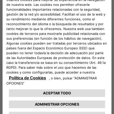
irreverente, enérgico y audaz
, y una
experiencia de
conducción emocionante
, gracias también al exclusivo
Generador de Sonido
, diseñado para recrear el
auténtico
sonido Abarth
que maravilla a los entusiastas de todo el
mundo.
Por último, se exhibe el
Fiat Professional Ducato
, ubicado
en el área dedicada a
Stellantis Pro One
, la unidad de
negocio del Grupo especializada en vehículos comerciales.
El vehículo expuesto es una
furgoneta L2H2
con
motor
térmico de 140 CV
y
transmisión manual
, para permitir a los
visitantes apreciar este modelo de gran éxito, en
producción continua desde
1981
y vendido en más de
80
países de todo el mundo
.
El nuevo
Ducato
mantiene su
capacidad de carga líder en su
clase
, con hasta
17 m³ de volumen
y
2 toneladas de carga
útil
en la versión diésel, lo que lo convierte en el
vehículo
más vendido de su segmento
. Además, ofrece una