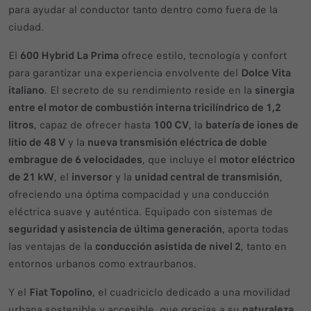
para ayudar al conductor tanto dentro como fuera de la
ciudad.
El
600 Hybrid La Prima
ofrece estilo, tecnología y confort
para garantizar una experiencia envolvente del
Dolce Vita
italiano
. El secreto de su rendimiento reside en la
sinergia
entre el motor de combustión interna tricilíndrico de 1,2
litros
, capaz de ofrecer hasta
100 CV
, la
batería de iones de
litio de 48 V
y la
nueva transmisión eléctrica de doble
embrague de 6 velocidades
, que incluye el
motor eléctrico
de 21 kW
, el
inversor
y la
unidad central de transmisión
,
ofreciendo una óptima compacidad y una conducción
eléctrica suave y auténtica. Equipado con sistemas de
seguridad y asistencia de última generación
, aporta todas
las ventajas de la
conducción asistida de nivel 2
, tanto en
entornos urbanos como extraurbanos.
Y el
Fiat Topolino
, el cuadriciclo dedicado a una movilidad
urbana sostenible y accesible, que gracias a su
naturaleza