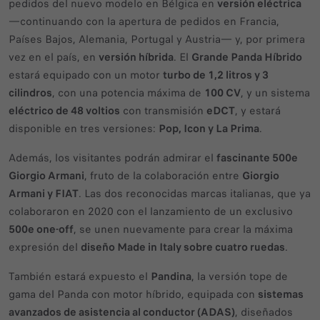
pedidos del nuevo modelo en Bélgica en
versión eléctrica
—continuando con la apertura de pedidos en Francia,
Países Bajos, Alemania, Portugal y Austria— y, por primera
vez en el país, en
versión híbrida
. El
Grande Panda Híbrido
estará equipado con un motor
turbo de 1,2 litros y 3
cilindros
, con una potencia máxima de
100 CV
, y un sistema
eléctrico de 48 voltios
con transmisión
eDCT
, y estará
disponible en tres versiones:
Pop, Icon y La Prima
.
Además, los visitantes podrán admirar el
fascinante 500e
Giorgio Armani
, fruto de la colaboración entre
Giorgio
Armani y FIAT
. Las dos reconocidas marcas italianas, que ya
colaboraron en 2020 con el lanzamiento de un exclusivo
500e one-off
, se unen nuevamente para crear la máxima
expresión del
diseño Made in Italy sobre cuatro ruedas
.
También estará expuesto el
Pandina
, la versión tope de
gama del Panda con motor híbrido, equipada con
sistemas
avanzados de asistencia al conductor (ADAS)
, diseñados