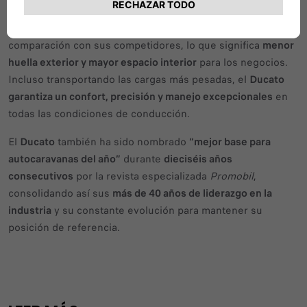
eficiencia de espacio de carga superior
, con
más de 21 cm
adicionales de capacidad
para la misma longitud exterior en
comparación con sus competidores, lo que significa
menor
huella exterior y mayor espacio interior
para los negocios.
Incluso transportando las cargas más pesadas, el
Ducato
garantiza un confort, precisión y manejo excepcionales
en
todas las condiciones de conducción.
El
Ducato
también ha sido nombrado
“mejor base para
autocaravanas del año”
durante
dieciséis años
consecutivos
por la revista especializada
Promobil
,
consolidando así sus
más de 40 años de liderazgo en la
industria
y su constante evolución para mantener su
posición de referencia.