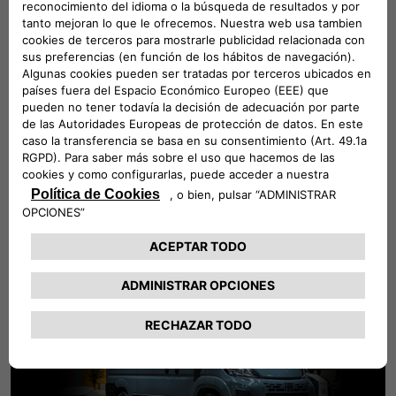
Decimosexta victoria consecutiva en la encuesta
de los lectores de "Promobil": FIAT Professional
Ducato elegido "Vehículo base para autocaravana
del año 2024"
FIAT Professional Ducato es una vez más el mejor
vehículo base para autocaravanas en la encuesta de los
lectores de la revista especializada alemana
Promobil
. El
premio confirma el liderazgo del Ducato y subraya la
importancia del sector de los vehículos recreativos para
FIAT Professional.
LEER LA NOTICIA