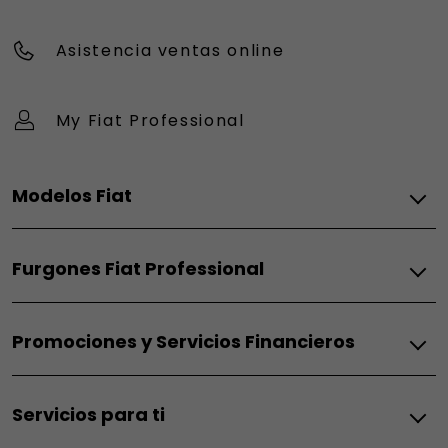
Asistencia ventas online
My Fiat Professional
Modelos Fiat
Eléctrico
Furgones Fiat Professional
Grizzly
Grizzly Fastback
Térmico
Grande Panda Eléctrico
Promociones y Servicios Financieros
Doblò Térmico
Topolino
Scudo Térmico
600 Eléctrico
Fiat
Ducato Térmico
600 Sport
Servicios para ti
Promociones particulares
500 Eléctrico
Eléctrico
Promociones empresas
E-Ulysse