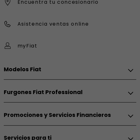
Encuentra tu concesionario
Asistencia ventas online
myFiat
Modelos Fiat
Eléctrico
Furgones Fiat Professional
Grizzly
Grizzly Fastback
Térmico
Grande Panda Eléctrico
Promociones y Servicios Financieros
Doblò Térmico
Topolino
Scudo Térmico
Topolino Sport
Fiat
Ducato Térmico
600 Eléctrico
Servicios para ti
Promociones particulares
600 Sport