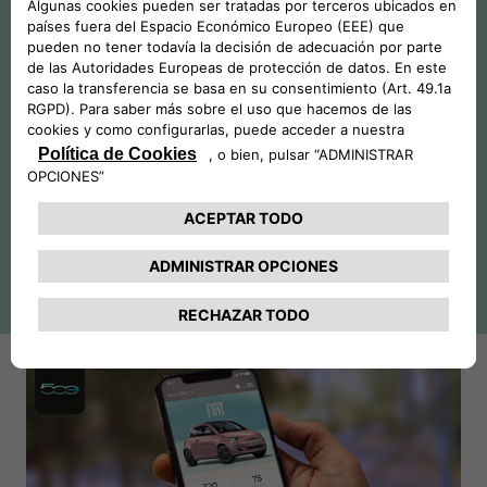
Merchandising
Cada coche tiene sus fans: por eso el merchandising de
Fiat ofrece una amplia gama de accesorios, con un
toque vintage o dedicados al 500 y mucho más, no sólo
para automóviles. ¿Has pensado alguna vez en tener un
calendario 500? ¿O una memoria USB 500L? Déjate
sorprender.
EXPLORA LA TIENDA