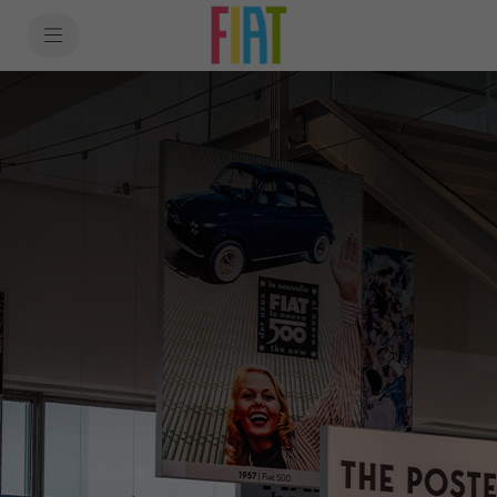
SkiptoContentText
SkiptoNavigationText