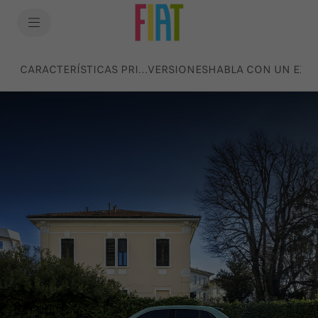
SkiptoContentText
SkiptoNavigationText
CARACTERÍSTICAS PRINCIPALES
VERSIONES