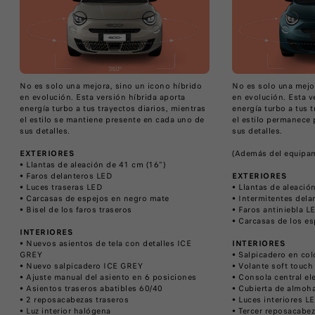
No es solo una mejora, sino un icono híbrido
No es solo una mejor
en evolución. Esta versión híbrida aporta
en evolución. Esta v
energía turbo a tus trayectos diarios, mientras
energía turbo a tus 
el estilo se mantiene presente en cada uno de
el estilo permanece
sus detalles.
sus detalles.​
EXTERIORES
(Además del equipam
• Llantas de aleación de 41 cm (16")
• Faros delanteros LED
EXTERIORES
• Luces traseras LED
• Llantas de aleació
• Carcasas de espejos en negro mate
• Intermitentes dela
• Bisel de los faros traseros
• Faros antiniebla L
• Carcasas de los e
INTERIORES
• Nuevos asientos de tela con detalles ICE
INTERIORES
GREY
• Salpicadero en colo
• Nuevo salpicadero ICE GREY
• Volante soft touch
• Ajuste manual del asiento en 6 posiciones
• Consola central el
• Asientos traseros abatibles 60/40
• Cubierta de almoha
• 2 reposacabezas traseros
• Luces interiores L
• Luz interior halógena
• Tercer reposacabez