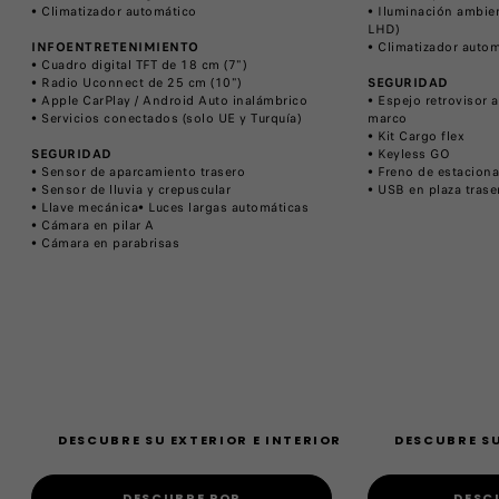
• Climatizador automático
• Iluminación ambien
LHD)
INFOENTRETENIMIENTO
• Climatizador auto
• Cuadro digital TFT de 18 cm (7")
• Radio Uconnect de 25 cm (10")
SEGURIDAD
• Apple CarPlay / Android Auto inalámbrico
• Espejo retrovisor 
• Servicios conectados (solo UE y Turquía)
marco
• Kit Cargo flex
SEGURIDAD
• Keyless GO
• Sensor de aparcamiento trasero
• Freno de estaciona
• Sensor de lluvia y crepuscular
• USB en plaza trase
• Llave mecánica• Luces largas automáticas
• Cámara en pilar A
• Cámara en parabrisas
DESCUBRE SU EXTERIOR E INTERIOR
DESCUBRE SU
DESCUBRE POP
DESC