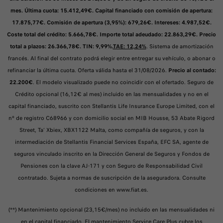
mes. Última cuota: 15.412,49€. Capital financiado con comisión de apertura:
17.875,77€. Comisión de apertura (3,95%): 679,26€. Intereses: 4.987,52€.
Coste total del crédito: 5.666,78€. Importe total adeudado: 22.863,29€. Precio
total a plazos: 26.366,78€. TIN: 9,99%.
TAE: 12,24%
. Sistema de amortización
francés. Al final del contrato podrá elegir entre entregar su vehículo, o abonar o
refinanciar la última cuota. Oferta válida hasta el 31/08/2026.
Precio al contado:
22.200€
. El modelo visualizado puede no coincidir con el ofertado. Seguro de
Crédito opcional (16,12€ al mes) incluido en las mensualidades y no en el
capital financiado, suscrito con Stellantis Life Insurance Europe Limited, con el
nº de registro C68966 y con domicilio social en MIB Housse, 53 Abate Rigord
Street, Ta’ Xbiex, XBX1122 Malta, como compañía de seguros, y con la
intermediación de Stellantis Financial Services España, EFC SA, agente de
seguros vinculado inscrito en la Dirección General de Seguros y Fondos de
Pensiones con la clave AJ-171 y con Seguro de Responsabilidad Civil
contratado. Sujeta a normas de suscripción de la aseguradora. Consulte
condiciones en www.fiat.es.
(**) Mantenimiento opcional (23,15€/mes) no incluido en las mensualidades ni
en el capital financiado. El mantenimiento Service Care Plus cubre los