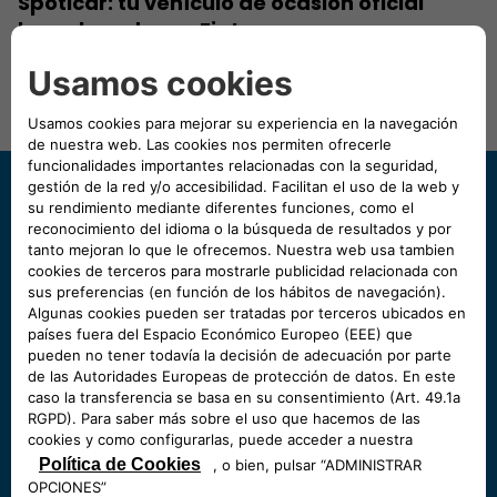
Spoticar: tu vehículo de ocasión oficial
homologado por Fiat.
BUSCAR TODOS LOS VEHÍCULOS SUV DE OCASIÓN
¿Necesitas ayuda?
Contacta con nosotros
00 800 3428 0000
Teléfono gratuito activo de lunes a viernes de 9 a
19 horas excluyendo festivos y días de cierre
extraordinario
LLAMA AHORA