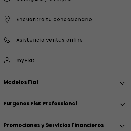
Encuentra tu concesionario
Asistencia ventas online
myFiat
Modelos Fiat
Eléctrico
Furgones Fiat Professional
Grizzly
Grizzly Fastback
Térmico
Grande Panda Eléctrico
Promociones y Servicios Financieros
Doblò Térmico
Topolino