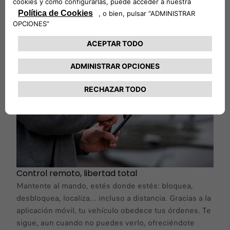
conduces un vehículo eléctrico, tendrás control total
sobre la carga y disfrutarás de confort térmico
durante tus viajes.
MÁS INFORMACIÓN
Control remoto, libertad total
Mantente al mando, estés donde estés: bloquea,
desbloquea, localiza… incluso a distancia. Gracias a la
aplicación móvil, tu vehículo obedece tus órdenes. Te
sigue, aun cuando no puedes verlo, ofreciéndote