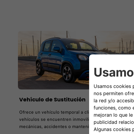
Vehículo de Sustitución
Ofrece un vehículo temporal a clientes cuyos
vehículos se encuentren inmovilizados por fallos
mecánicas, accidentes o mantenimiento programado