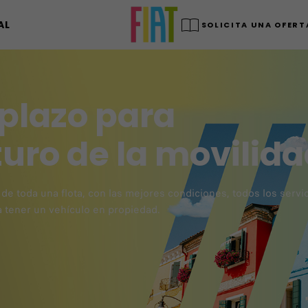
AL
SOLICITA UNA OFERT
 plazo para
turo de la movilid
o de toda una flota, con las mejores condiciones, todos los servi
ca tener un vehículo en propiedad.