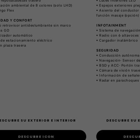
r reposacabezas trasero
• Luces interiores LED
nación ambiental de 8 colores (solo LHD)
• Espejos exteriores ple
argo Flex
• Asiento del conductor 
función masaje (opción)
IDAD Y CONFORT
o retrovisor antideslumbrante sin marco
INFOTAINMENT
ss GO
• Sistema de navegación
tizador automático
• Radio con 6 altavoces
 de estacionamiento eléctrico
• Cargador inalámbrico
n plaza trasera
SEGURIDAD
• Conducción autónoma 
• Navegación- Sensor d
• BSD y ACC- Portón tra
• Cámara de visión trase
• Información de señales
• Radar en parachoques
ESCUBRE SU EXTERIOR E INTERIOR
DESCUBRE SU E
DESCUBRE ICON
DESCUB