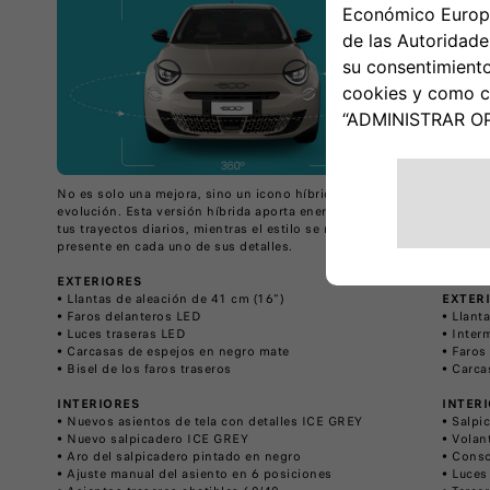
No es solo una mejora, sino un icono híbrido en
Diseño 
evolución. Esta versión híbrida aporta energía turbo a
con una
tus trayectos diarios, mientras el estilo se mantiene
Este co
presente en cada uno de sus detalles.
(Además
EXTERIORES
• Llantas de aleación de 41 cm (16")
EXTER
• Faros delanteros LED
• Llant
• Luces traseras LED
• Inter
• Carcasas de espejos en negro mate
• Faros
• Bisel de los faros traseros
• Carca
INTERIORES
INTER
• Nuevos asientos de tela con detalles ICE GREY
• Salpi
• Nuevo salpicadero ICE GREY
• Volan
• Aro del salpicadero pintado en negro
• Conso
• Ajuste manual del asiento en 6 posiciones
• Luces