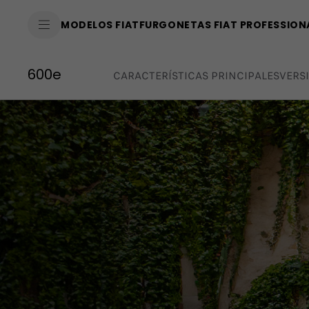
SkiptoContentText
MODELOS FIAT
FURGONETAS FIAT PROFESSION
SkiptoNavigationText
600e
CARACTERÍSTICAS PRINCIPALES
VERS