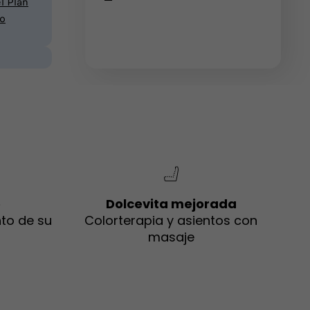
l Plan
ro
o
Dolcevita mejorada
to de su
Colorterapia y asientos con
masaje