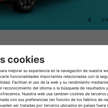
1/4
abados para
n
La Prima