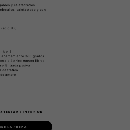
gables y calefactados
eléctrico, calefactado y con
 (solo UE)
nivel 2
e aparcamiento 360 grados
sero eléctrico manos libres
ra- Entrada pasiva
 de tráfico
 delantero
XTERIOR E INTERIOR
RE LA PRIMA