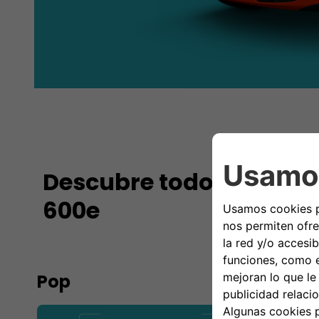
Descubre todos los ac
600e
Pop
Ico