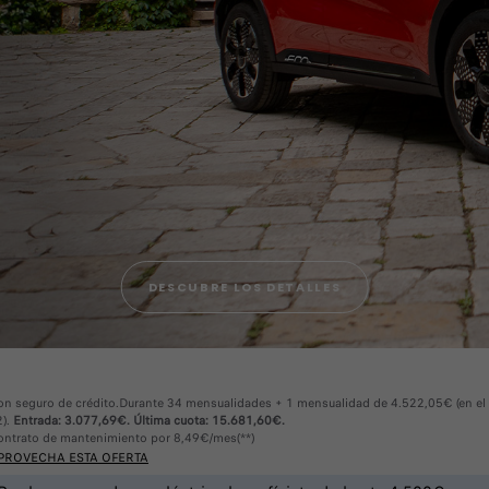
DESCUBRE LOS DETALLES
on seguro de crédito.Durante 34 mensualidades + 1 mensualidad de 4.522,05€ (en el
2).
Entrada: 3.077,69€. Última cuota: 15.681,60€.
ontrato de mantenimiento por 8,49€/mes(**)
PROVECHA ESTA OFERTA