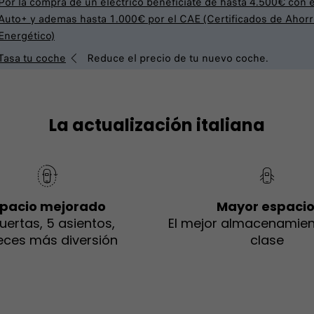
Por la compra de un eléctrico benefíciate de hasta 4.500€ con e
Auto+ y ademas hasta 1.000€ por el CAE (Certificados de Ahor
Energético)
Tasa tu coche
Reduce el precio de tu nuevo coche.
La actualización italiana
pacio mejorado
Mayor espaci
uertas, 5 asientos,
El mejor almacenamien
eces más diversión
clase