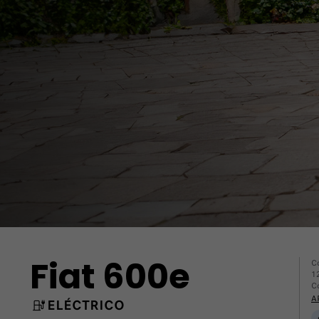
Fiat 600e
C
1
C
A
ELÉCTRICO