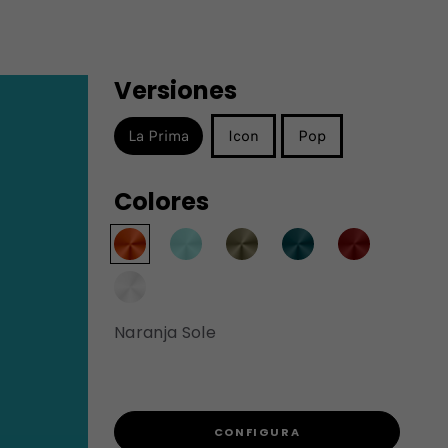
Versiones
La Prima
Icon
Pop
Colores
Naranja Sole
CONFIGURA