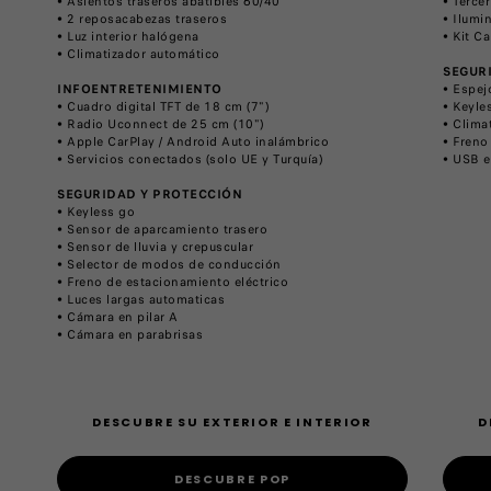
• Asientos traseros abatibles 60/40
• Terce
• 2 reposacabezas traseros
• Ilumi
• Luz interior halógena
• Kit C
• Climatizador automático
SEGUR
INFOENTRETENIMIENTO
• Espej
• Cuadro digital TFT de 18 cm (7")
• Keyle
• Radio Uconnect de 25 cm (10")
• Clima
• Apple CarPlay / Android Auto inalámbrico
• Freno
• Servicios conectados (solo UE y Turquía)
• USB e
SEGURIDAD Y PROTECCIÓN
• Keyless go
• Sensor de aparcamiento trasero
• Sensor de lluvia y crepuscular
• Selector de modos de conducción
• Freno de estacionamiento eléctrico
• Luces largas automaticas
• Cámara en pilar A
• Cámara en parabrisas
DESCUBRE SU EXTERIOR E INTERIOR
D
DESCUBRE POP