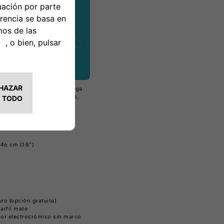
ma, el nuevo Fiat 600e llega
ntos exclusivos e inéditos,
nología y estilo.
o de la versión Icon)
 46 cm (18")
ro (opción gratuita)
arfil mate
rior electrocrómico sin marco