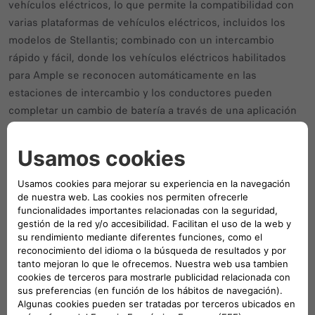
vehículos eléctricos, lo que permite la compatibilidad con
varias plataformas de vehículos eléctricos, incluidos los
modelos de Stellantis; combinado con un intercambio
rápido y fácil, donde los vehículos eléctricos habilitados
para Ample se reconocen automáticamente en las
estaciones de intercambio y los conductores pueden
completar un cambio de batería a través de una aplicación
móvil en menos de cinco minutos.
En colaboración con Free2move Charge, la división de
Stellantis dedicada a las soluciones de carga y energía, la
marca italiana se compromete a extraer de este primer
proyecto datos y conocimientos que desempeñarán un
papel crucial en la exploración de las implementaciones a
gran escala de la tecnología Ample.
En MOVE 2025, el principal evento mundial de tecnología y
movilidad sostenible, que tendrá lugar el 18 y 19 de junio