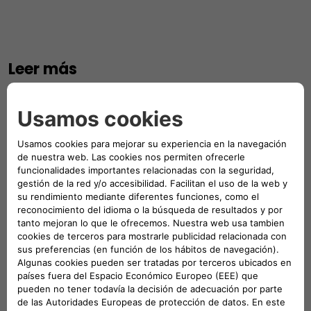
Leer más
Fiat, el futuro va por buen camino
El evento "FIAT, EL FUTURO VA POR BUEN CAMINO" se