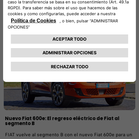
celebró en La Pista 500 de Lingotto, Turín y fue
presentado por Olivier Francois, CEO de Fiat y CMO de
Stellantis
LEER EL ARTÍCULO
Nuevo Fiat 600e: El regreso eléctrico de Fiat al
segmento B
FIAT vuelve al segmento B con el nuevo Fiat 600e para un