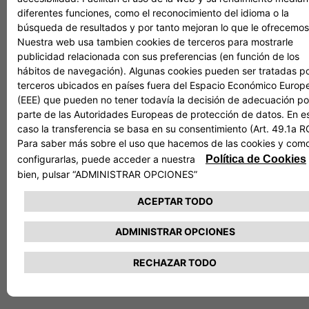
Leer más
Fiat, el futuro va por buen camino
El evento "FIAT, EL FUTURO VA POR BUEN CAMINO" se
celebró en La Pista 500 de Lingotto, Turín y fue
presentado por Olivier Francois, CEO de Fiat y CMO de
Stellantis