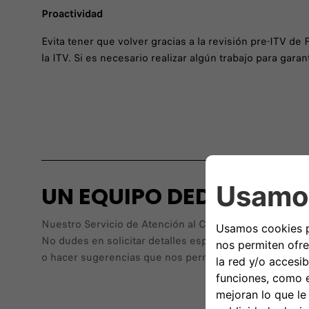
Proactividad
Evita tener que volver gracias a la revisión pre-ITV de 
la ITV. Si es necesario realizar algún trabajo para gara
UN EQUIPO DEDICADO 
Nuestro Servicio de Atención al Cliente te ayudará con
No dudes en solicitar detalles específicos sobre cualq
o hacer sugerencias que nos permitan ayudarte y mejor