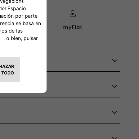
nline
myFiat
Gasolina
Grizzly
Grizzly Fastback
Grande Panda Gasolina
600 Street
600 Gasolina