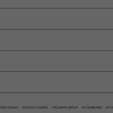
 Financiación
ne
dos
fessional
ctrica
fessional
to
n Carretera
OTAS LEGALES
POLITICA COOKIES
STELLANTIS GROUP
ACCESIBILIDAD
LEY D
puesto