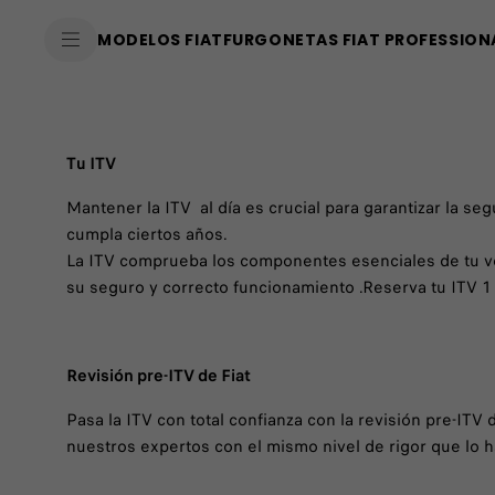
SkiptoContentText
MODELOS FIAT
FURGONETAS FIAT PROFESSION
SkiptoNavigationText
Tu ITV
Mantener la ITV al día es crucial para garantizar la se
cumpla ciertos años.
La ITV comprueba los componentes esenciales de tu veh
su seguro y correcto funcionamiento .Reserva tu ITV 1
Revisión pre-ITV de Fiat
Pasa la ITV con total confianza con la revisión pre-ITV
nuestros expertos con el mismo nivel de rigor que lo h