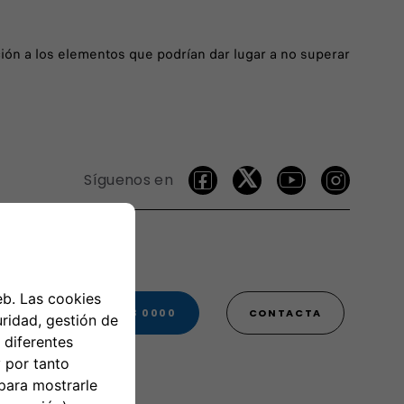
ención a los elementos que podrían dar lugar a no superar
Síguenos en
00 800 3428 0000
CONTACTA