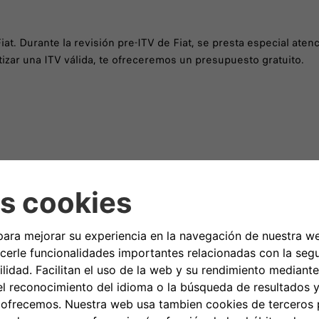
Fiat. Durante la revisión pre-ITV de Fiat, se presta especial at
ntizar una ITV válida, te ofreceremos un presupuesto gratuito.
A AYUDARTE
 toda la información y asistencia que necesites.
uiera de nuestros vehículos, compartir tus quejas
ar nuestro servicio.