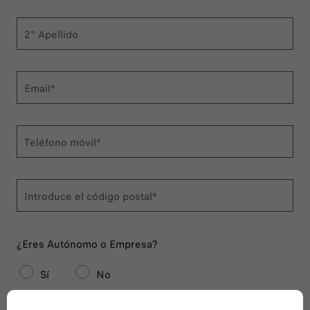
2° Apellido
Email*
Teléfono móvil*
Introduce el código postal*
¿Eres Autónomo o Empresa?
Sí
No
* todos los campos son obligatorios