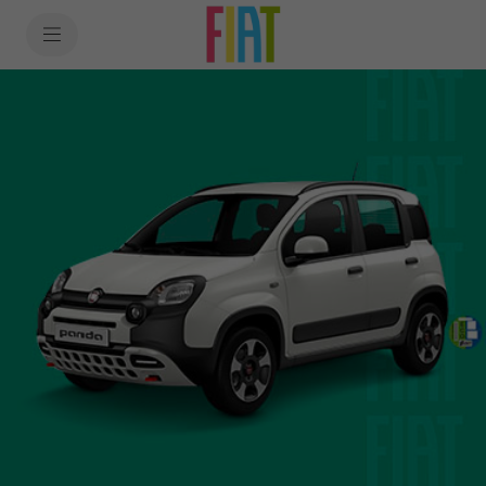
SkiptoContentText
SkiptoNavigationText