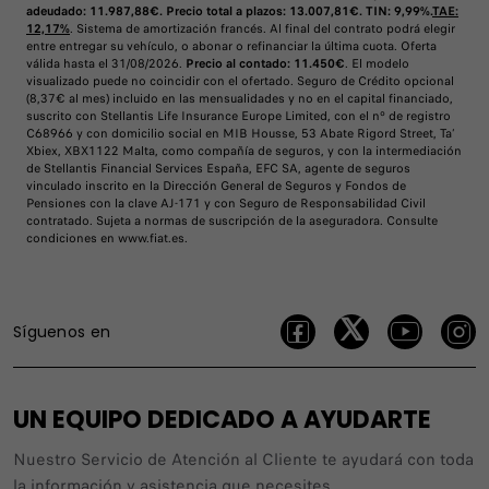
adeudado: 11.987,88€. Precio total a plazos: 13.007,81€. TIN: 9,99%.
TAE:
12,17%
. Sistema de amortización francés. Al final del contrato podrá elegir
entre entregar su vehículo, o abonar o refinanciar la última cuota. Oferta
válida hasta el 31/08/2026.
Precio al contado: 11.450€
. El modelo
visualizado puede no coincidir con el ofertado. Seguro de Crédito opcional
(8,37€ al mes) incluido en las mensualidades y no en el capital financiado,
suscrito con Stellantis Life Insurance Europe Limited, con el nº de registro
C68966 y con domicilio social en MIB Housse, 53 Abate Rigord Street, Ta’
Xbiex, XBX1122 Malta, como compañía de seguros, y con la intermediación
de Stellantis Financial Services España, EFC SA, agente de seguros
vinculado inscrito en la Dirección General de Seguros y Fondos de
Pensiones con la clave AJ-171 y con Seguro de Responsabilidad Civil
contratado. Sujeta a normas de suscripción de la aseguradora. Consulte
condiciones en www.fiat.es.
Síguenos en
UN EQUIPO DEDICADO A AYUDARTE
Nuestro Servicio de Atención al Cliente te ayudará con toda
la información y asistencia que necesites.