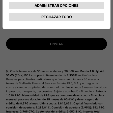
No Consiento
Únase a nuestros socios
ENVIAR
(2) Oferta financiera de 36 mensualidades y 30.000 km.
Panda 1.0 Hybrid
51kW (70cv) POP con precio financiando de 9.950€
en Península y
Baleares para clientes particulares que financien mínimo a 36 meses a
través de Stellantis Financial Services España EFC, S.A. y entreguen un
coche a cambio propiedad del comprador en los últimos 3 meses. Incluidos
impuestos, transporte, descuentos. Sujeto a aprobación financiera.
Entrada:
1.019,93€. Mensualidad de 99€ que se compone de una cuota financiera
mensual para una duración de 35 meses de 90,63€ y de un seguro de
crédito de 8,37€ al mes. Última cuota: 8.815,83€. Capital financiado con
comisión de apertura: 9.282,81€. Comisión de apertura (3,95%): 352,74€.
Intereses: 2.705,07€. Coste total del crédito: 3.057,81€. Importe total