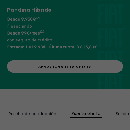
Pandina Híbrido
(2)
Desde 9.950€
Financiando
(2)
Desde 99€/mes
con seguro de crédito
Entrada: 1.019,93€. Última cuota: 8.815,83€.
APROVECHA ESTA OFERTA
Pide tu oferta
Prueba de conducción
Solici