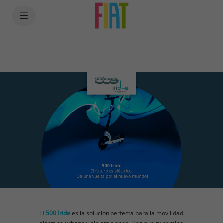
SkiptoContentText
SkiptoNavigationText
El
500 Iride
es la solución perfecta para la movilidad
eléctrica urbana y sin emisiones. Haz que tu camino