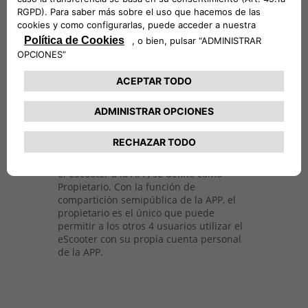
tu móvil con la
aplicación específica 500
Iride.
Además de elegir entre
3 modos de
conducción diferentes
inspirados en los
del Nuevo 500 (
Sherpa, Normal y Sport
),
también puedes configurar el control de
crucero o comprobar el estado de la
batería, la autonomía, la velocidad real, la
distancia total del viaje y el tiempo, el
ahorro de CO2 directamente en tu móvil.
Además, tienes un perfil múltiple para
compartir tu 500 Iride con hasta 4
personas.
El primer usuario que conecta
el eScooter a la APP, se define como
Propietario. Con la función de
compartición semipública de la APP, el
propietario es el único que puede
permitir a los otros 4 usuarios utilizar el
eScooter con su propia cuenta personal
de la APP.