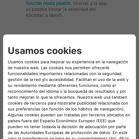
función modo peatón.
Gracias a la app,
es posible limitar la velocidad del
eScooter a 6km/h.
Conectado a tu Nuevo
500. Y también a tu
smartphone.
Gestiona tu 500 Iride directamente
desde