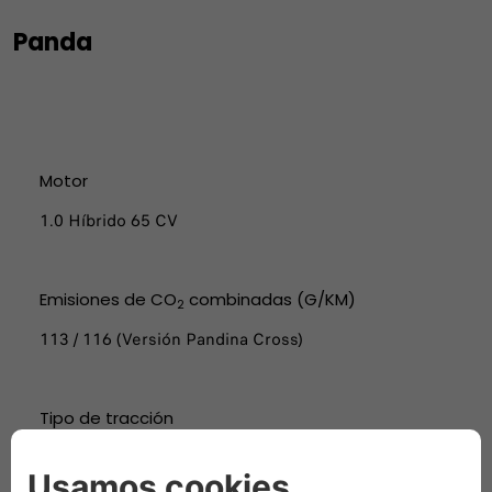
Panda
Motor
1.0 Híbrido 65 CV
Emisiones de CO
combinadas (G/KM)
2
113 / 116 (Versión Pandina Cross)
Tipo de tracción
Delantera