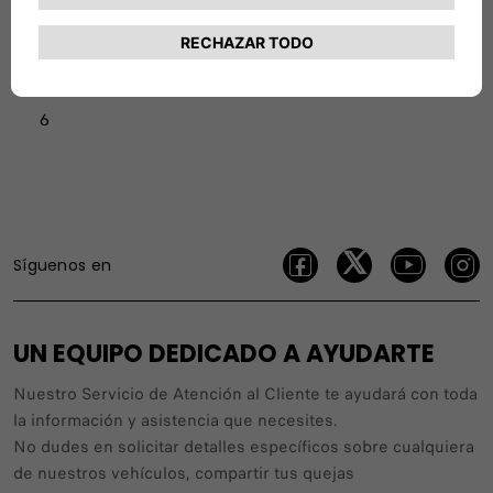
Manual
Número de marchas
6
Síguenos en
UN EQUIPO DEDICADO A AYUDARTE
Nuestro Servicio de Atención al Cliente te ayudará con toda
la información y asistencia que necesites.
No dudes en solicitar detalles específicos sobre cualquiera
de nuestros vehículos, compartir tus quejas