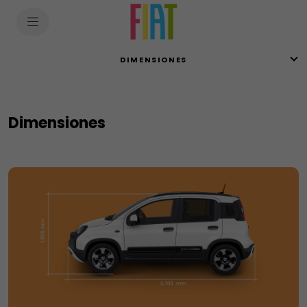
SkiptoContentText
SkiptoNavigationText
DIMENSIONES
Dimensiones