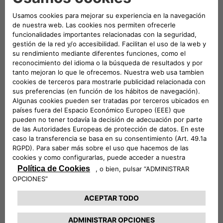
Potencia máxima
65 CV
Consumo Combinado WLTP (L/100KM)
5,0 / 5,1 Versión Pandina Cross
Tipo de combustible
Gasolina Mild Hybrid
Transmisión