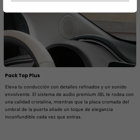
Pack Top Plus
Eleva tu conducción con detalles refinados y un sonido
envolvente. El sistema de audio premium JBL te rodea con
una calidad cristalina, mientras que la placa cromada del
umbral de la puerta añade un toque de elegancia
inconfundible cada vez que entras.