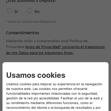
¿Eres Autónomo o Empresa?
Sí
No
* todos los campos son obligatorios
Consentimientos
Habiendo leído y comprendido esta Política de
Privacidad
Aviso de Privacidad*
consiento el tratamiento
de mis Datos para los siguientes fines:
Consiento
No Consiento
Manténgase en contacto
Consiento
No Consiento