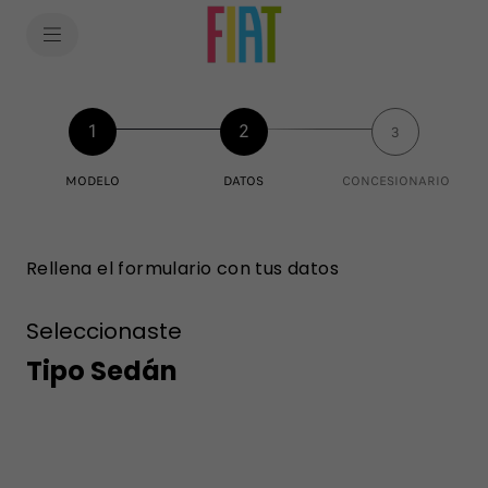
SkiptoContentText
SkiptoNavigationText
1
2
3
MODELO
DATOS
CONCESIONARIO
Rellena el formulario con tus datos
Seleccionaste
Tipo Sedán