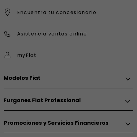
Encuentra tu concesionario
Asistencia ventas online
myFiat
Modelos Fiat
Eléctrico
Furgones Fiat Professional
Grande Panda Eléctrico
Topolino
Térmico
600 Eléctrico
Promociones y Servicios Financieros
Doblò Térmico
600 Sport
Scudo Térmico
500 Eléctrico
Fiat