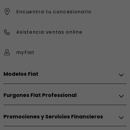
Encuentra tu concesionario
Asistencia ventas online
myFiat
Modelos Fiat
Eléctrico
Furgones Fiat Professional
Grande Panda Eléctrico
Topolino
Térmico
600 Eléctrico
Promociones y Servicios Financieros
Doblò Térmico
600 Sport
Scudo Térmico
500 Eléctrico
Fiat