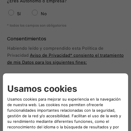
¿Eres Autónomo o Empresa?
Sí
No
* todos los campos son obligatorios
Consentimientos
Habiendo leído y comprendido esta Política de
Privacidad
Aviso de Privacidad*
consiento el tratamiento
de mis Datos para los siguientes fines:
Consiento
No Consiento
Manténgase en contacto
Consiento
No Consiento