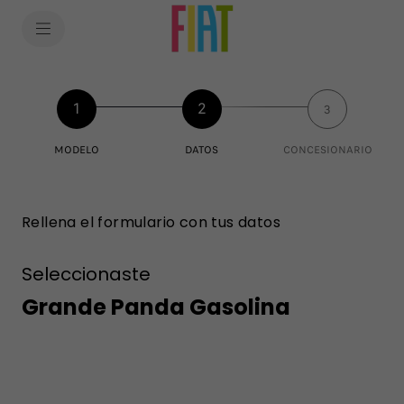
SkiptoContentText
SkiptoNavigationText
1
2
3
MODELO
DATOS
CONCESIONARIO
Rellena el formulario con tus datos
Seleccionaste
Grande Panda Gasolina