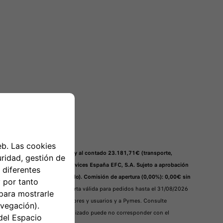
V Manual.
Precio si financias y al contado 23.181,71€ (transporte,
s de Stellantis Financial Services España EFC, S.A. Sujeto a aprobación
 IVA (12.931,67€ IVA incluido). Comisión de apertura (0,00%): 0,00€ sin
e amortización francés. Oferta válida para pedidos hasta el 31/08/2026
nte normativa sobre consumidores y usuarios y a Pymes. Consulte
o el contrato.
Vehículo visualizado puede no corresponder con el