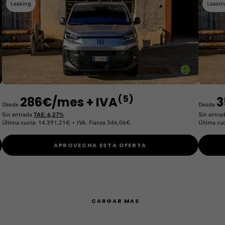
Leasing
Leasin
(5)
286€/mes + IVA
3
Desde
Desde
Sin entrada
TAE: 6,27%
Sin entra
Última cuota: 14.391,21€ + IVA. Fianza 346,06€.
Última cu
APROVECHA ESTA OFERTA
CARGAR MAS