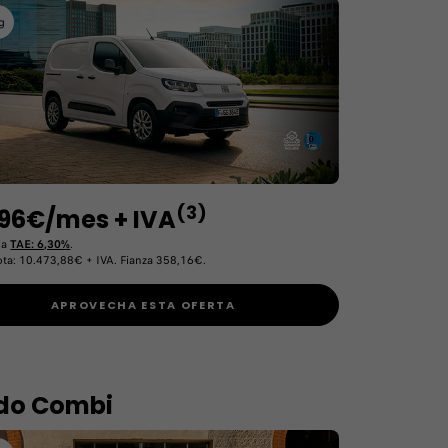
g
(3)
96€/mes + IVA
da
TAE: 6,30%
.
ota: 10.473,88€ + IVA. Fianza 358,16€.
APROVECHA ESTA OFERTA
do Combi