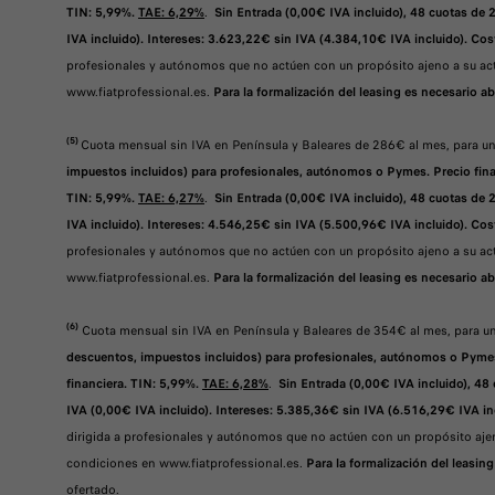
TIN: 5,99%.
TAE: 6,29%
.
Sin Entrada (0,00€ IVA incluido), 48 cuotas de 
IVA incluido). Intereses: 3.623,22€ sin IVA (4.384,10€ IVA incluido). Cos
profesionales y autónomos que no actúen con un propósito ajeno a su acti
www.fiatprofessional.es.
Para la formalización del leasing es necesario ab
(5)
Cuota mensual sin IVA en Península y Baleares de 286€ al mes, para
impuestos incluidos) para profesionales, autónomos o Pymes. Precio finan
TIN: 5,99%.
TAE: 6,27%
.
Sin Entrada (0,00€ IVA incluido), 48 cuotas de 
IVA incluido). Intereses: 4.546,25€ sin IVA (5.500,96€ IVA incluido). Cos
profesionales y autónomos que no actúen con un propósito ajeno a su acti
www.fiatprofessional.es.
Para la formalización del leasing es necesario ab
(6)
Cuota mensual sin IVA en Península y Baleares de 354€ al mes, para
descuentos, impuestos incluidos) para profesionales, autónomos o Pymes.
financiera. TIN: 5,99%.
TAE: 6,28%
.
Sin Entrada (0,00€ IVA incluido), 48
IVA (0,00€ IVA incluido). Intereses: 5.385,36€ sin IVA (6.516,29€ IVA inc
dirigida a profesionales y autónomos que no actúen con un propósito ajen
condiciones en www.fiatprofessional.es.
Para la formalización del leasing
ofertado.