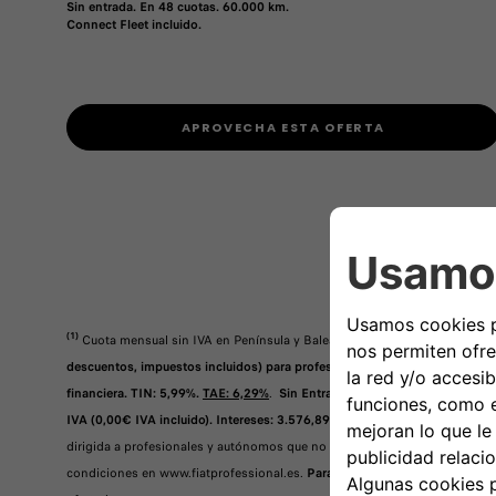
Sin entrada. En 48 cuotas. 60.000 km.
Connect Fleet incluido.
APROVECHA ESTA OFERTA
(1)
Cuota mensual sin IVA en Península y Baleares de 251€ al mes, para 
descuentos, impuestos incluidos) para profesionales, autónomos o Pymes.
financiera. TIN: 5,99%.
TAE: 6,29%
.
Sin Entrada (0,00€ IVA incluido), 48
IVA (0,00€ IVA incluido). Intereses: 3.576,89€ sin IVA (4.328,04€ IVA inc
dirigida a profesionales y autónomos que no actúen con un propósito ajen
condiciones en www.fiatprofessional.es.
Para la formalización del leasing