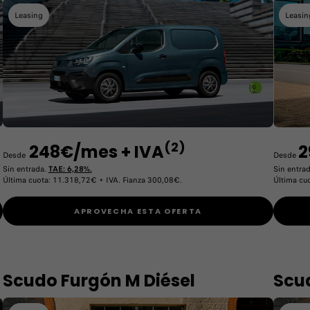
Leasing
Leasin
(2)
248€/mes + IVA
2
Desde
Desde
Sin entrada.
TAE: 6,28%.
Sin entra
Última cuota: 11.318,72€ + IVA. Fianza 300,08€.
Última cu
APROVECHA ESTA OFERTA
Scudo Furgón M Diésel
Scu