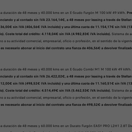
 una duración de 48 meses y 40.000 kms en un E-Scudo Furgón M 100 kW 49 kWh.
Pre
ciando y al contado sin IVA 23.164,14€, a 48 meses por leasing a través de Stellant
336,00€ sin IVA (406,56€ IVA incluido) y una última cuota de 11.154,17€ sin IVA (1
o). Coste total del crédito: 4.118,04€ sin IVA (4.982,83€ IVA incluido).
Sistema de am
o a su actividad comercial, empresarial, oficio o profesión, en el sentido de la vige
 es necesario abonar al inicio del contrato una fianza de 406,56€ a devolver finalizad
a una duración de 48 meses y 40.000 kms en un E-Scudo Combi M1 M 100 kW 49 kWh
ciando y al contado sin IVA 26.422,02€, a 48 meses por leasing a través de Stellant
412,00€ sin IVA (498,52€ IVA incluido) y una última cuota de 11.160,51€ sin IVA (1
o). Coste total del crédito: 4.514,49€ sin IVA (5.462,53€ IVA incluido).
Sistema de am
o a su actividad comercial, empresarial, oficio o profesión, en el sentido de la vige
 es necesario abonar al inicio del contrato una fianza de 498,52€ a devolver finalizad
 una duración de 48 meses y 60.000 kms en un Ducato Furgón EASY PRO L2H1 2.8T D