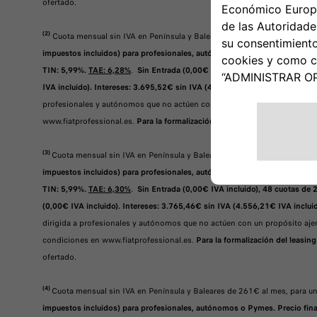
ofertado.
(2)
Cuota mensual sin IVA en Península y Baleares de 248€ al mes, para 
impuestos incluidos) para profesionales, autónomos o Pymes. Precio finan
TIN: 5,99%.
TAE: 6,28%
.
Sin Entrada (0,00€ IVA incluido), 48 cuotas de 
IVA incluido). Intereses: 3.695,52€ sin IVA (4.471,58€ IVA incluido). Cos
profesionales y autónomos que no actúen con un propósito ajeno a su acti
www.fiatprofessional.es.
Para la formalización del leasing es necesario ab
(3)
Cuota mensual sin IVA en Península y Baleares de 296€ al mes, para
impuestos incluidos) para profesionales, autónomos o Pymes. Precio finan
TIN: 5,99%.
TAE: 6,30%
.
Sin Entrada (0,00€ IVA incluido), 48 cuotas de 
(0,00€ IVA incluido). Intereses: 3.765,46€ sin IVA (4.556,21€ IVA incluid
dirigida a profesionales y autónomos que no actúen con un propósito ajen
condiciones en www.fiatprofessional.es.
Para la formalización del leasing
ofertado.
(4)
Cuota mensual sin IVA en Península y Baleares de 261€ al mes, para
impuestos incluidos) para profesionales, autónomos o Pymes. Precio finan