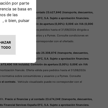
nual.
Precio si financias y al contado 23.627,84€ (transporte, descuentos,
is Financial Services España EFC, S.A. Sujeto a aprobación financiera.
95,65€ IVA incluido). Comisión de apertura (0,00%): 0,00€ sin IVA (0,00€
ón francés. Oferta válida para pedidos hasta el 31/08/2026 dirigida a
tiva sobre consumidores y usuarios y a Pymes. Consulte condiciones en
hículo visualizado puede no corresponder con el ofertado.
.
Precio si financias y al contado 25.308,87€ (transporte, descuentos,
is Financial Services España EFC, S.A. Sujeto a aprobación financiera.
2.673,40€ IVA incluido). Comisión de apertura (0,00%): 0,00€ sin IVA
ortización francés. Oferta válida para pedidos hasta el 31/08/2026
nte normativa sobre consumidores y usuarios y a Pymes. Consulte
o el contrato.
Vehículo visualizado puede no corresponder con el
kWh.
Precio si financias y al contado 23.674,24€ (transporte, descuentos,
is Financial Services España EFC, S.A. Sujeto a aprobación financiera.