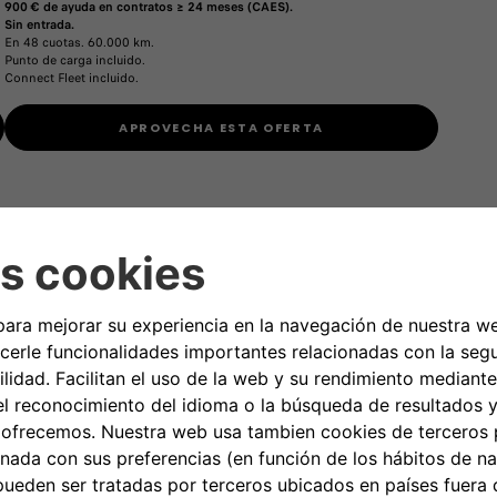
900 € de ayuda en contratos ≥ 24 meses (CAES).
Sin entrada.
En 48 cuotas. 60.000 km.
Punto de carga incluido.
Connect Fleet incluido.
APROVECHA ESTA OFERTA
una duración de 48 meses y 60.000 kms en un Doblò Furgón Easy Pro M Diésel 100 C
 Precio financiando y al contado sin IVA 19.158,43€, a 48 meses por leasing a travé
 cuotas de 251€ sin IVA (303,71€ IVA incluido) y una última cuota de 10.687,33€ sin
luido). Coste total del crédito: 3.576,89€ sin IVA (4.328,04€ IVA incluido).
Sistema d
o a su actividad comercial, empresarial, oficio o profesión, en el sentido de la vige
 es necesario abonar al inicio del contrato una fianza de 303,71€ a devolver finalizad