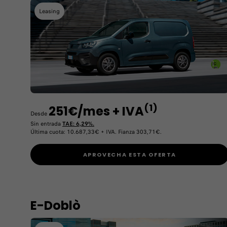
Leasing
(1)
251€/mes + IVA
Desde
Sin entrada
TAE: 6,29%.
Última cuota: 10.687,33€ + IVA. Fianza 303,71€.
APROVECHA ESTA OFERTA
E-Doblò