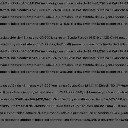
261€ sin IVA (315,81€ IVA incluido) y una última cuota de 10.660,71€ sin IVA (12.8
te total del crédito: 3.623,22€ sin IVA (4.384,10€ IVA incluido).
Sistema de amortizaci
vidad comercial, empresarial, oficio o profesión, en el sentido de la vigente norma
onar al inicio del contrato una fianza de 315,81€ a devolver finalizado el contrato.
Ve
 una duración de 48 meses y 60.000 kms en un Scudo Furgón M Diésel 120 CV Manual.
ciando y al contado sin IVA 23.572,96€, a 48 meses por leasing a través de Stellant
286€ sin IVA (346,06€ IVA incluido) y una última cuota de 14.391,21€ sin IVA (17.4
te total del crédito: 4.546,25€ sin IVA (5.500,96€ IVA incluido).
Sistema de amortizaci
vidad comercial, empresarial, oficio o profesión, en el sentido de la vigente norma
onar al inicio del contrato una fianza de 346,06€ a devolver finalizado el contrato.
Ve
 una duración de 48 meses y 60.000 kms en un Scudo Combi M1 M Diésel 180 CV Aut
 Precio financiando y al contado sin IVA 28.282,02€, a 48 meses por leasing a travé
 cuotas de 354€ sin IVA (428,34€ IVA incluido) y una última cuota de 16.675,38€ sin
luido). Coste total del crédito: 5.385,36€ sin IVA (6.516,29€ IVA incluido).
Sistema d
o a su actividad comercial, empresarial, oficio o profesión, en el sentido de la vige
 es necesario abonar al inicio del contrato una fianza de 428,34€ a devolver finalizad