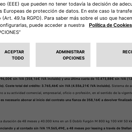
una duración de 48 meses y 60.000 kms en un Doblò Combi (N1) M Diésel 100 CV Ma
ciando y al contado sin IVA 19.527,14€, a 48 meses por leasing a través de Stellant
248€ sin IVA (300,08€ IVA incluido) y una última cuota de 11.318,72€ sin IVA (13.6
te total del crédito: 3.695,52€ sin IVA (4.471,58€ IVA incluido).
Sistema de amortizaci
vidad comercial, empresarial, oficio o profesión, en el sentido de la vigente norma
onar al inicio del contrato una fianza de 300,08€ a devolver finalizado el contrato.
Ve
 una duración de 48 meses y 40.000 kms en un E-Doblò Combi (N1) M 100 kW 50 kWh
ciando y al contado sin IVA 20.916,42€, a 48 meses por leasing a través de Stellant
296,00€ sin IVA (358,16€ IVA incluido) y una última cuota de 10.473,88€ sin IVA (1
o). Coste total del crédito: 3.765,46€ sin IVA (4.556,21€ IVA incluido).
Sistema de am
o a su actividad comercial, empresarial, oficio o profesión, en el sentido de la vige
 es necesario abonar al inicio del contrato una fianza de 358,16€ a devolver finalizad
 una duración de 48 meses y 40.000 kms en un E-Doblò Furgón M 800 kg 100 kW 50 
ciando y al contado sin IVA 19.565,49€, a 48 meses por leasing a través de Stellant