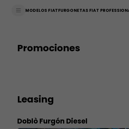
SkiptoContentText
MODELOS FIAT
FURGONETAS FIAT PROFESSION
SkiptoNavigationText
Promociones
Leasing
Doblò Furgón Diesel