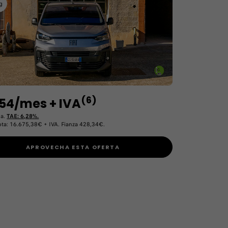
g
(6)
54/mes + IVA
da.
TAE: 6,28%.
ota: 16.675,38€ + IVA. Fianza 428,34€.
APROVECHA ESTA OFERTA