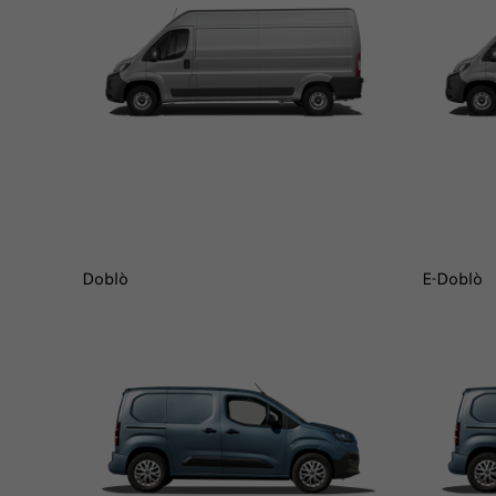
Doblò
E-Doblò