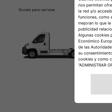
Ducato para carrozar
Scudo S-