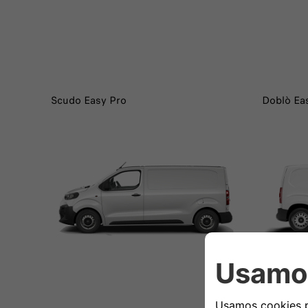
Scudo Easy Pro
Doblò Ea