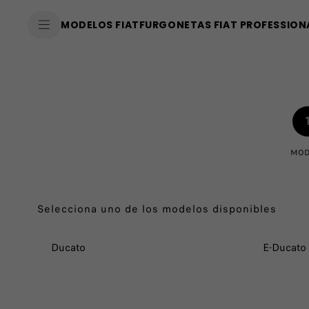
SkiptoContentText
MODELOS FIAT
FURGONETAS FIAT PROFESSION
SkiptoNavigationText
MOD
Selecciona uno de los modelos disponibles
Ducato
E-Ducato