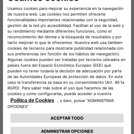
Servicio Fiat Professional Glass
Con Fiat Professional, no hay esperas. Disfruta de un
servicio rápido y total tranquilidad por menos de lo que
costaría una sustitución completa con nuestros
paquetes Glass.
Materiales y resinas necesarias para la reparación
del parabrisas (en caso de daños inferiores al
diámetro de una moneda de 2€ y esté fuera del
campo de visión del conductor).
Mano de obra especializada para la instalación.
Inspecciones visuales realizadas por expertos de
Fiat Professional.
Informe detallado del trabajo realizado.