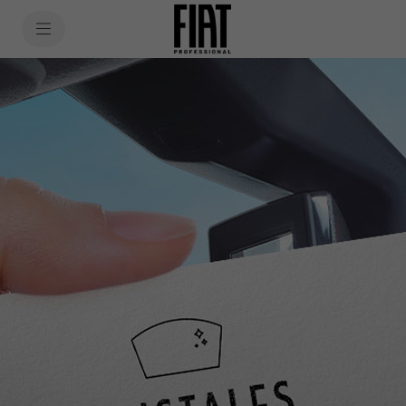
SkiptoContentText
SkiptoNavigationText