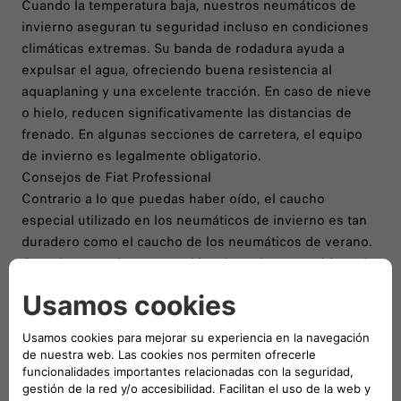
Cuando la temperatura baja, nuestros neumáticos de
invierno aseguran tu seguridad incluso en condiciones
climáticas extremas. Su banda de rodadura ayuda a
expulsar el agua, ofreciendo buena resistencia al
aquaplaning y una excelente tracción. En caso de nieve
o hielo, reducen significativamente las distancias de
frenado. En algunas secciones de carretera, el equipo
de invierno es legalmente obligatorio.
Consejos de Fiat Professional
Contrario a lo que puedas haber oído, el caucho
especial utilizado en los neumáticos de invierno es tan
duradero como el caucho de los neumáticos de verano.
Cuando no estén en uso, al igual que los neumáticos de
verano, los neumáticos de invierno deben almacenarse
cuidadosamente para mantener su eficacia. Es esencial
revisar periódicamente la presión de tus neumáticos
para tu seguridad. Mantén estabilidad en todas las
curvas y superficies mojadas (frenado) mientras
optimizas su resistencia al rodaje, evitando el exceso de