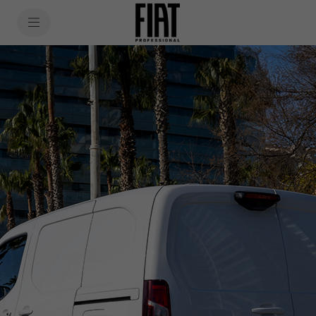
SkiptoContentText
SkiptoNavigationText