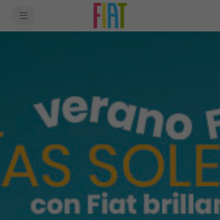
SkiptoContentText
SkiptoNavigationText