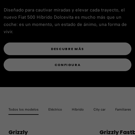
Diseñado para cautivar miradas y elevar cada trayecto, el
nuevo Fiat 500 Híbrido Dolcevita es mucho más que un
coche: es un momento, un estado de ánimo, una forma de
vivir.
DESCUBRE MÁS
CONFIGURA
Todos los modelos
Eléctrico
Híbrido
City car
Familiares
Grizzly
Grizzly Fast