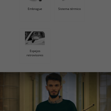
Embrague
Sistema térmico
Espejos
retrovisores