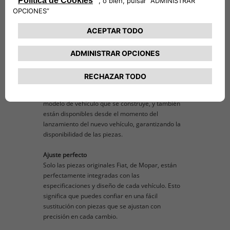
proporcionando diseño, durabilidad, máxima
seguridad, comodidad y valor para tu vehículo
durante años.
Innovación de vanguardia, conocimientos técnicos
y disponibilidad
Las piezas originales Fiat, de Mopar, se
desarrollan junto con los vehículos Fiat, por lo
tanto, están completamente integradas y son tan
tecnológicamente avanzadas como cada nuevo
modelo de vehículo que se construye, y también
están disponibles desde el momento del
lanzamiento del nuevo vehículo, garantizando la
disponibilidad de las piezas.
Ajuste perfecto
Solo las piezas originales Fiat, de Mopar, están
perfectamente integradas con las
especificaciones y diseño de cada vehículo. Esto
significa que puedes confiar en una fácil
sustitución con piezas que se ajustan con
precisión en cada cambio.