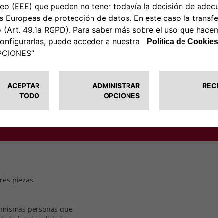
ivamente para
mo y
n,
elantes de
originales
 y
res piezas
as mismas personas que