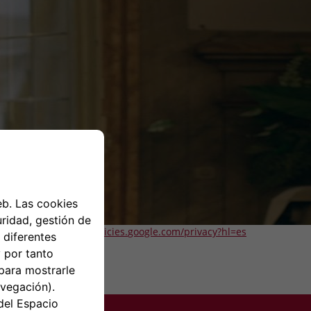
e
Youtube
”
-
https://policies.
google
.com/privacy?hl=es