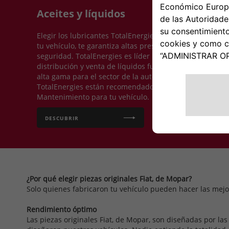
Aceites y líquidos
Elegir los lubricantes TotalEnergies, fabricados exclus
tu vehículo, te garantiza altas prestaciones, bajo consu
seguridad. TotalEnergies es líder mundial en producció
distribución y venta de líquidos funcionales y anticong
alta gama para el sector de la automoción. Los líquidos 
TotalEnergies están recomendados en el Manual de Uso
Mantenimiento para tu vehículo.
DESCUBRIR
¿Por qué elegir piezas originales Fiat, de Mopar?
Solo quienes fabricaron tu vehículo pueden hacer las mejo
Rendimiento óptimo
Las piezas originales Fiat, de Mopar, son diseñadas por l