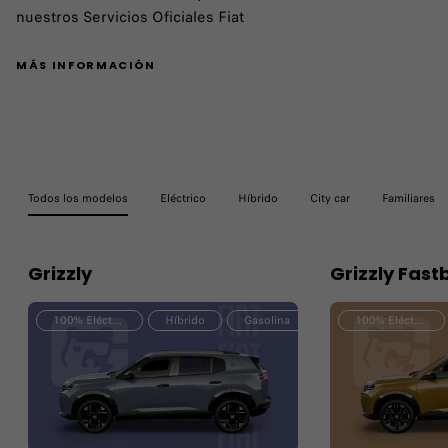
nuestros Servicios Oficiales Fiat
MÁS INFORMACIÓN
Todos los modelos
Eléctrico
Híbrido
City car
Familiares
Grizzly
Grizzly Fast
100% Eléctrico
Híbrido
Gasolina
100% Eléctrico