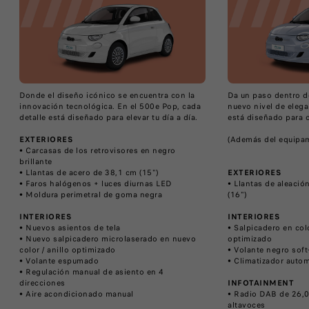
Donde el diseño icónico se encuentra con la
Da un paso dentro d
innovación tecnológica. En el 500e Pop, cada
nuevo nivel de elega
detalle está diseñado para elevar tu día a día.
está diseñado para o
EXTERIORES
(Además del equipa
​• Carcasas de los retrovisores en negro
brillante
​• Llantas de acero de 38,1 cm (15")
EXTERIORES
​• Faros halógenos + luces diurnas LED
​• Llantas de aleaci
​• Moldura perimetral de goma negra
(16")
INTERIORES
INTERIORES
​• Nuevos asientos de tela
​• Salpicadero en col
​• Nuevo salpicadero microlaserado en nuevo
optimizado
color / anillo optimizado
• Volante negro soft
​• Volante espumado
• Climatizador auto
​• Regulación manual de asiento en 4
direcciones
INFOTAINMENT
​• Aire acondicionado manual
​• Radio DAB de 26,
altavoces