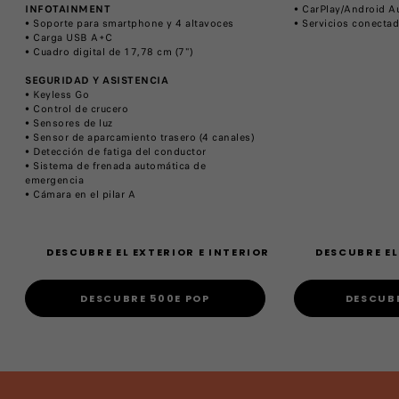
INFOTAINMENT
• CarPlay/Android A
​• Soporte para smartphone y 4 altavoces
​• Servicios conecta
​• Carga USB A+C
​• Cuadro digital de 17,78 cm (7")
SEGURIDAD Y ASISTENCIA
​• Keyless Go
​• Control de crucero
​• Sensores de luz
​• Sensor de aparcamiento trasero (4 canales)
• Detección de fatiga del conductor
• Sistema de frenada automática de
emergencia
• Cámara en el pilar A
DESCUBRE EL EXTERIOR E INTERIOR
DESCUBRE EL
DESCUBRE 500E POP
DESCUBR