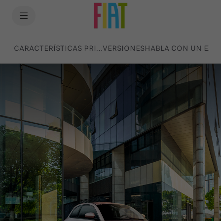
SkiptoContentText
SkiptoNavigationText
CARACTERÍSTICAS PRINCIPALES
VERSIONES