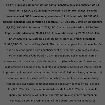
de 179€ que se componen de una cuota financiera para una duración de 34
meses de 162,60€ y de un seguro de crédito de 16,40€ al mes. La cuota
financiera de 4.500€ será abonada en el mes 12. Última cuota: 10.859,45€.
Capital financiado con comisión de apertura: 18.180,64€. Comisión de apertura
(3,95%): 690,85€. Intereses: 2.707,21€. Coste total del crédito: 3.398,06€.
Importe total adeudado: 20.887,85€. Precio total a plazos: 23.973,65€. TIN:
6,49%.
TAE: 8,67%.
Sistema de amortización francés.
Precio al contado:
22.390,59€
. El producto Easy Credit Eléctrico es una operación de financiación
que se ha configurado para beneficiar al cliente en previsión de la eventual
obtención de la ayuda PLAN AUTO+ que se podrá desencadenar como
consecuencia de la adquisición del vehículo objeto de la misma. Consecuencia
de lo anterior, se ha hecho coincidir la cuota número 12 de la operación con el
importe con el que eventualmente podrá ser beneficiario el cliente, minorando el
resto de cuotas. El cliente será responsable de cumplir con los requisitos y
realizar las actuaciones necesarias para la solicitud y concesión de la ayuda
PLAN AUTO+. La concesión o no de la ayuda PLAN AUTO+ no alterará la
operación financiera. Al final del contrato podrá elegir entre entregar su
vehículo, o abonar o refinanciar la última cuota. Oferta válida hasta el