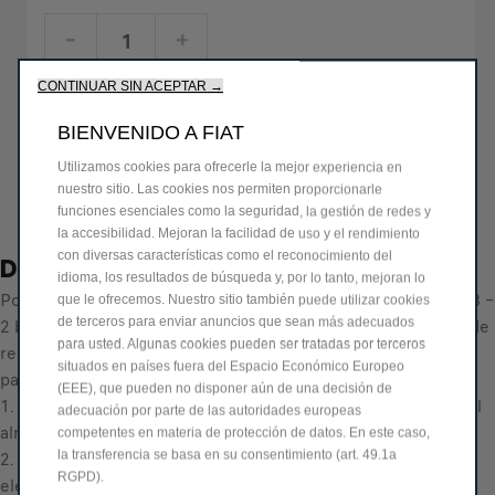
P
r
-
+
i
Q
Comprar al distribuidor
c
CONTINUAR SIN ACEPTAR →
u
e
AÑADIR A LA CESTA
BIENVENIDO A FIAT
a
i
n
s
Utilizamos cookies para ofrecerle la mejor experiencia en
Compra ahora, paga después
t
nuestro sitio. Las cookies nos permiten proporcionarle
1
i
funciones esenciales como la seguridad, la gestión de redes y
.
Encuentra tu distribuidor más cercano
la accesibilidad. Mejoran la facilidad de uso y el rendimiento
t
3
con diversas características como el reconocimiento del
Descripción
y
7
idioma, los resultados de búsqueda y, por lo tanto, mejoran lo
u
Portabicicletas para bola de remolque THULE EasyFold XT 2B –
0
que le ofrecemos. Nuestro sitio también puede utilizar cookies
p
de terceros para enviar anuncios que sean más adecuados
2 bicicletas máx. 30 kg cada una El portabicicletas para bola de
,
d
para usted. Algunas cookies pueden ser tratadas por terceros
remolque totalmente plegable, compacto y fácil de usar, apto
7
situados en países fuera del Espacio Económico Europeo
a
para todo tipo de bicicletas.
5
(EEE), que pueden no disponer aún de una decisión de
t
1. Totalmente plegable para facilitar el montaje, el manejo y el
€
adecuación por parte de las autoridades europeas
e
almacenamiento.
I
competentes en materia de protección de datos. En este caso,
d
la transferencia se basa en su consentimiento (art. 49.1a
2. Gran capacidad de carga para transportar bicicletas
V
t
RGPD).
eléctricas y bicicletas de montaña pesadas.
A