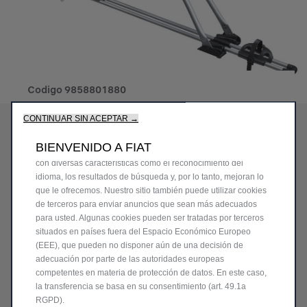
Codigo
9858801880
PORTABICICLETAS DE
Utilizamos cookies para ofrecerle la mejor experiencia en
CONTINUAR SIN ACEPTAR →
nuestro sitio. Las cookies nos permiten proporcionarle
MONTAJE EN BARRA DE
funciones esenciales como la seguridad, la gestión de redes y
BIENVENIDO A FIAT
la accesibilidad. Mejoran la facilidad de uso y el rendimiento
REMOLQUE THULE
con diversas características como el reconocimiento del
idioma, los resultados de búsqueda y, por lo tanto, mejoran lo
COACH 3B IZDA.
que le ofrecemos. Nuestro sitio también puede utilizar cookies
de terceros para enviar anuncios que sean más adecuados
para usted. Algunas cookies pueden ser tratadas por terceros
159,12 €
IVA/unidad
situados en países fuera del Espacio Económico Europeo
P
(EEE), que pueden no disponer aún de una decisión de
r
adecuación por parte de las autoridades europeas
-
+
competentes en materia de protección de datos. En este caso,
i
Q
la transferencia se basa en su consentimiento (art. 49.1a
Comprar al distribuidor
c
RGPD).
u