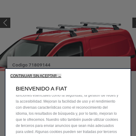
Codigo
71809144
BARRES DE TOIT
CONTINUAR SIN ACEPTAR →
TRANSVERSALES
Utilizamos cookies para ofrecerle la mejor experiencia en
BIENVENIDO A FIAT
nuestro sitio. Las cookies nos permiten proporcionarle
funciones esenciales como la seguridad, la gestión de redes y
314,24 €
IVA/unidad
la accesibilidad. Mejoran la facilidad de uso y el rendimiento
con diversas características como el reconocimiento del
P
idioma, los resultados de búsqueda y, por lo tanto, mejoran lo
r
-
+
que le ofrecemos. Nuestro sitio también puede utilizar cookies
i
de terceros para enviar anuncios que sean más adecuados
Q
c
AÑADIR A LA CESTA
para usted. Algunas cookies pueden ser tratadas por terceros