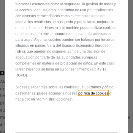
577,30 €
IVA/unidad
funciones esenciales como la seguridad, la gestión de redes y
P
la accesibilidad. Mejoran la facilidad de uso y el rendimiento
con diversas características como el reconocimiento del
r
-
+
idioma, los resultados de búsqueda y, por lo tanto, mejoran lo
i
que le ofrecemos. Nuestro sitio también puede utilizar cookies
Q
Producto sin existencias
c
de terceros para enviar anuncios que sean más adecuados
u
e
para usted. Algunas cookies pueden ser tratadas por terceros
AÑADIR A LA CESTA
a
i
situados en países fuera del Espacio Económico Europeo
n
(EEE), que pueden no disponer aún de una decisión de
s
Compra ahora, paga después
adecuación por parte de las autoridades europeas
t
5
competentes en materia de protección de datos. En este caso,
i
7
la transferencia se basa en su consentimiento (art. 49.1a
Descripción
t
7
RGPD).
y
Alarma modular gestionada desde el mando a distancia
,
u
Si desea saber más sobre las cookies que utilizamos y cómo
original, completamente integrado con la electrónica de a
3
política de cookies
p
gestionarlas, puede acceder a nuestra
o
bordo, protección perimetral (puertas, capó y maletero) y
0
haga clic en ' Administrar opciones'.
d
protección volumétrica desactivable. Con sirena
€
a
autoalimentada inteligente. Desactivación de emergencia
I
t
mediante Fiat CODE. Instalación rápida (10 minutos) vinculada
V
e
a la presencia de la preinstalación de la alarma (cableados
A
d
incluidos en el vehículo OPT388). Estamos siempre a su lado,
/