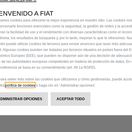
UAR SIN ACEPTAR →
ENVENIDO A FIAT
izamos cookies para ofrecerle la mejor experiencia en nuestro sitio. Las cookies no
orcionarle funciones esenciales como la seguridad, la gestión de redes y la accesib
ran la facilidad de uso y el rendimiento con diversas características como el recon
idioma, los resultados de búsqueda y, por lo tanto, mejoran lo que le ofrecemos. Nue
ién puede utilizar cookies de terceros para enviar anuncios que sean más adecu
d. Algunas cookies pueden ser tratadas por terceros situados en países fuera del 
ómico Europeo (EEE), que pueden no disponer aún de una decisión de adecuaci
e de las autoridades europeas competentes en materia de protección de datos. En 
ransferencia se basa en su consentimiento (art. 49.1a RGPD).
esea saber más sobre las cookies que utilizamos y cómo gestionarlas, puede acce
política de cookies
tra
o haga clic en ' Administrar opciones'.
ADMINISTRAR OPCIONES
ACEPTAR TODO