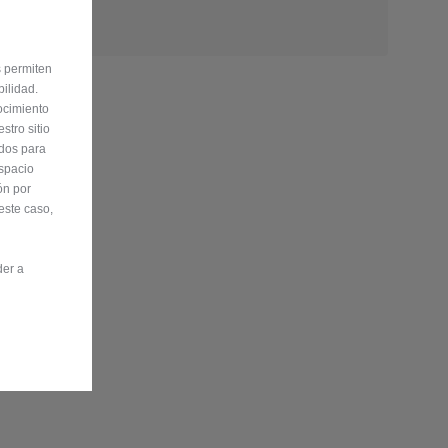
s permiten
ilidad.
ocimiento
stro sitio
ados para
Espacio
ón por
este caso,
der a