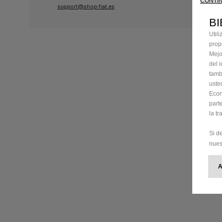
CONTIN
support@shop-fiat.es
BI
Util
prop
Mejo
del 
tamb
uste
Econ
part
la t
Si d
nues