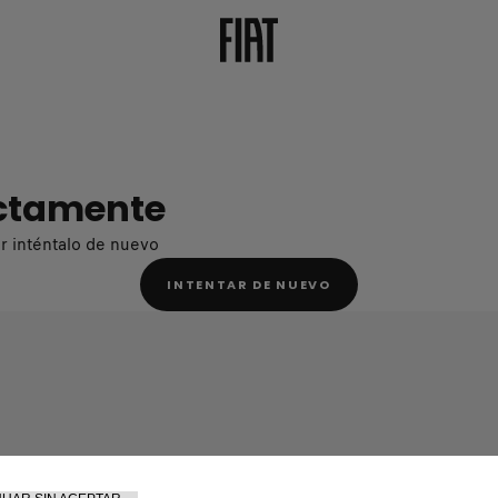
ectamente
or inténtalo de nuevo
INTENTAR DE NUEVO
d.