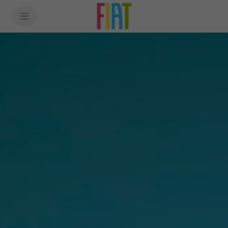
SkiptoContentText
SkiptoNavigationText