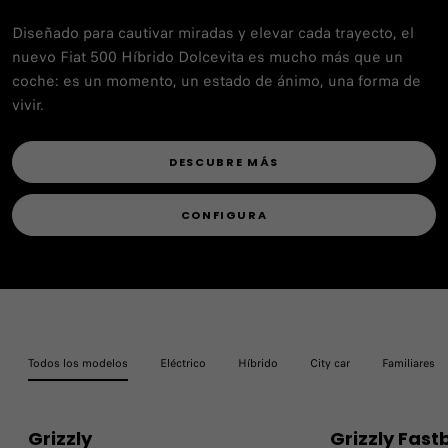
Diseñado para cautivar miradas y elevar cada trayecto, el
nuevo Fiat 500 Híbrido Dolcevita es mucho más que un
coche: es un momento, un estado de ánimo, una forma de
vivir.
DESCUBRE MÁS
CONFIGURA
Todos los modelos
Eléctrico
Híbrido
City car
Familiares
Grizzly
Grizzly Fast